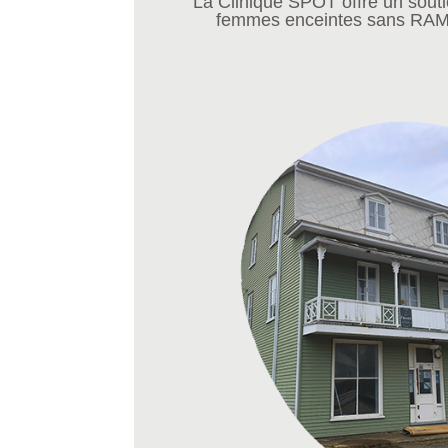
La Clinique SPOT offre un souti
femmes enceintes sans RAMQ 