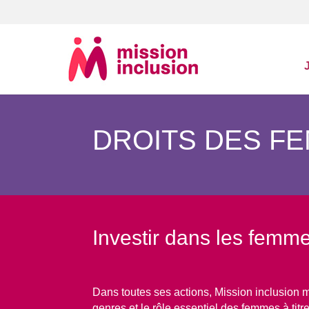
DROITS DES F
Investir dans les femm
Dans toutes ses actions, Mission inclusion me
genres et le rôle essentiel des femmes à ti