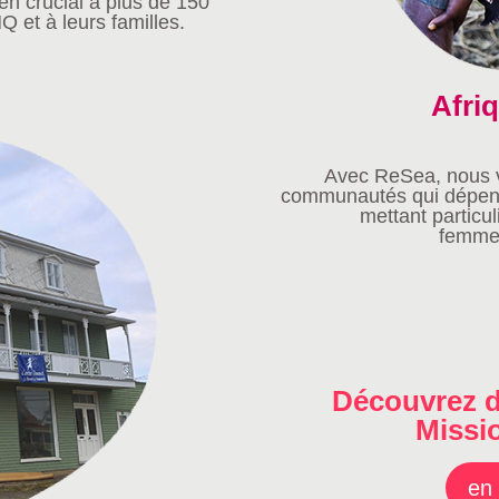
en crucial à plus de 150
et à leurs familles.
Afriq
Avec ReSea, nous v
communautés qui dépend
mettant particul
femmes
Découvrez d
Missi
en 