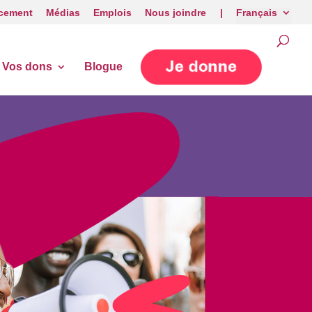
cement
Médias
Emplois
Nous joindre |
Français
Vos dons
Blogue