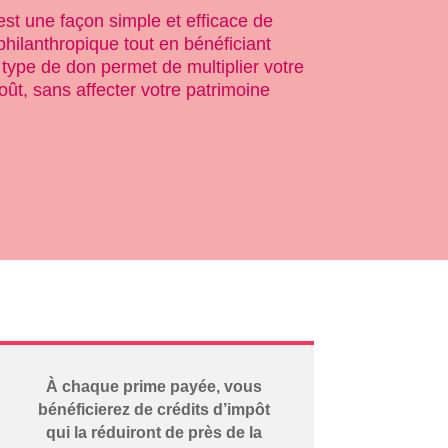
st une façon simple et efficace de
hilanthropique tout en bénéficiant
type de don permet de multiplier votre
oût, sans affecter votre patrimoine
À chaque prime payée, vous
bénéficierez de crédits d’impôt
qui la réduiront de près de la