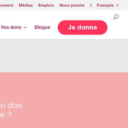
cement
Médias
Emplois
Nous joindre |
Français
Vos dons
Blogue
un don
e ?