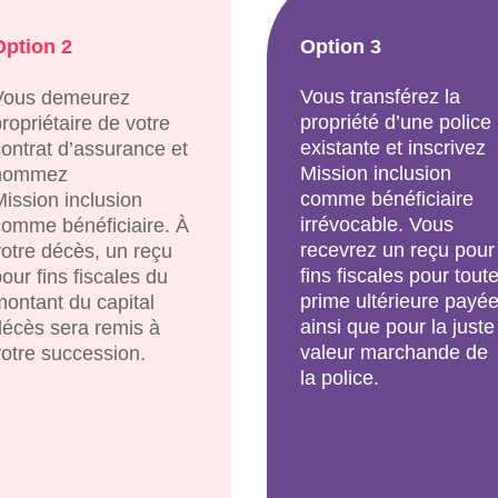
Option 2
Option 3
Vous transférez la
Vous demeurez
propriété d’une police
ropriétaire de votre
existante et inscrivez
contrat d’assurance et
Mission inclusion
nommez
comme bénéficiaire
Mission inclusion
irrévocable. Vous
comme bénéficiaire. À
recevrez un reçu pour
votre décès, un reçu
fins fiscales pour tout
our fins fiscales du
prime ultérieure payé
montant du capital
ainsi que pour la juste
décès sera remis à
valeur marchande de
votre succession.
la police.