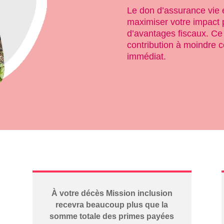
Le don d’assurance vie e
maximiser votre impact p
d’avantages fiscaux. Ce 
contribution à moindre c
immédiat.
À votre décès Mission inclusion
recevra beaucoup plus que la
somme totale des primes payées