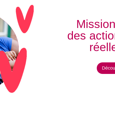
Mission
des acti
réell
Découv