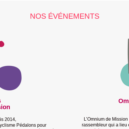
NOS ÉVÉNEMENTS
s
Omn
sion
L’Omnium de Mission i
s 2014,
rassembleur qui a lieu 
 cyclisme Pédalons pour