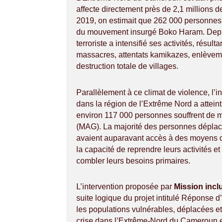
affecte directement près de 2,1 millions d
2019, on estimait que 262 000 personnes 
du mouvement insurgé Boko Haram. Depu
terroriste a intensifié ses activités, résult
massacres, attentats kamikazes, enlèveme
destruction totale de villages.
Parallèlement à ce climat de violence, l’i
dans la région de l’Extrême Nord a atteint
environ 117 000 personnes souffrent de m
(MAG). La majorité des personnes déplac
avaient auparavant accès à des moyens 
la capacité de reprendre leurs activités
combler leurs besoins primaires.
L’intervention proposée par
Mission incl
suite logique du projet intitulé Réponse 
les populations vulnérables, déplacées et 
crise dans l’Extrême-Nord du Cameroun e