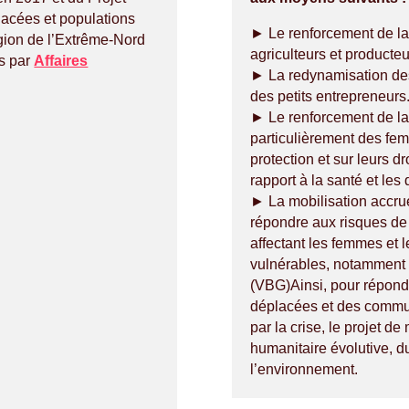
lacées et populations
► Le renforcement de la 
gion de l’Extrême-Nord
agriculteurs et producteu
s par
Affaires
► La redynamisation des
des petits entrepreneurs
► Le renforcement de l
particulièrement des femm
protection et sur leurs d
rapport à la santé et les
► La mobilisation accru
répondre aux risques de 
affectant les femmes et l
vulnérables, notamment 
(VBG)Ainsi, pour répond
déplacées et des commu
par la crise, le projet d
humanitaire évolutive, d
l’environnement.