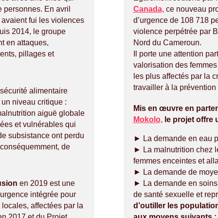
e personnes. En avril
Canada,
ce nouveau pro
avaient fui les violences
d’urgence de 108 718 pe
is 2014, le groupe
violence perpétrée par 
ant en attaques,
Nord du Cameroun.
nts, pillages et
Il porte une attention part
valorisation des femmes 
les plus affectés par la 
travailler à la préventio
nsécurité alimentaire
 un niveau critique :
Mis en œuvre en parten
alnutrition aiguë globale
Mokolo,
le projet offre
ées et vulnérables qui
de subsistance ont perdu
► La demande en eau po
 et conséquemment, de
► La malnutrition chez l
femmes enceintes et alla
► La demande de moyen
► La demande en soins d
usion
en 2019 est une
de santé sexuelle et rep
d’urgence intégrée pour
d’outiller les populatio
locales, affectées par la
aux moyens suivants :
n 2017 et du Projet