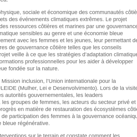
e physique, sociale et économique des communautés côti
ffets des événements climatiques extrêmes. Le projet
e des ressources côtières et marines par une gouvernanc
climatique sensibles au genre et une économie bleue
èrement avec les femmes et les jeunes, leur permettant d
res de gouvernance côtière telles que les conseils
et veille à ce que les stratégies d’adaptation climatiqu
formations professionnelles pour les aider à développer
eue fondée sur la nature.
ission inclusion, l’Union internationale pour la
LEIDE (Mulher, Lei e Desenvolvimento). Lors de la visite
s autorités gouvernementales, les leaders
, les groupes de femmes, les acteurs du secteur privé et
 progrès en matière de restauration des écosystèmes côti
, de participation des femmes à la gouvernance océaniq
 bleue régénérative.
erventions sur le terrain et constate comment les