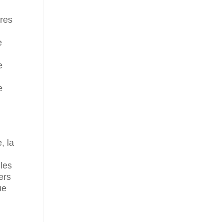
ères
e
e
e
, la
 les
ers
ue