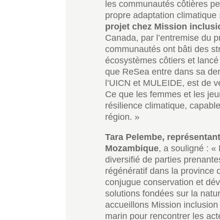
les communautés côtières peu
propre adaptation climatique
projet chez Mission inclusi
Canada, par l’entremise du p
communautés ont bâti des str
écosystèmes côtiers et lancé
que ReSea entre dans sa dern
l’UICN et MULEIDE, est de vei
Ce que les femmes et les jeu
résilience climatique, capabl
région. »
Tara Pelembe, représentante
Mozambique
, a souligné : 
diversifié de parties prenant
régénératif dans la province
conjugue conservation et dév
solutions fondées sur la nat
accueillons Mission inclusio
marin pour rencontrer les act