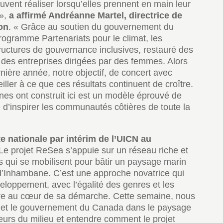
vent réaliser lorsqu’elles prennent en main leur
 »,
a affirmé Andréanne Martel, directrice de
on
. « Grâce au soutien du gouvernement du
rogramme Partenariats pour le climat, les
uctures de gouvernance inclusives, restauré des
 des entreprises dirigées par des femmes. Alors
ière année, notre objectif, de concert avec
ller à ce que ces résultats continuent de croître.
nes ont construit ici est un modèle éprouvé de
e d’inspirer les communautés côtières de toute la
 nationale par intérim de l’UICN au
« Le projet ReSea s’appuie sur un réseau riche et
es qui se mobilisent pour bâtir un paysage marin
 d’Inhambane. C’est une approche novatrice qui
eloppement, avec l’égalité des genres et les
ure au cœur de sa démarche. Cette semaine, nous
n et le gouvernement du Canada dans le paysage
eurs du milieu et entendre comment le projet