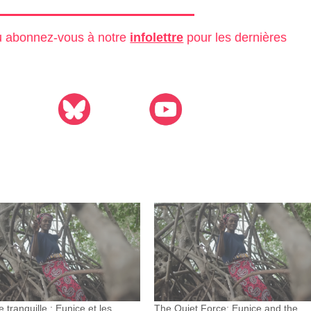
ou abonnez-vous à notre
infolettre
pour les dernières
e tranquille : Eunice et les
The Quiet Force: Eunice and the